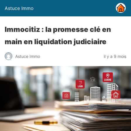
Astuce Immo
Immocitiz : la promesse clé en
main en liquidation judiciaire
Astuce Immo
il y a 9 mois