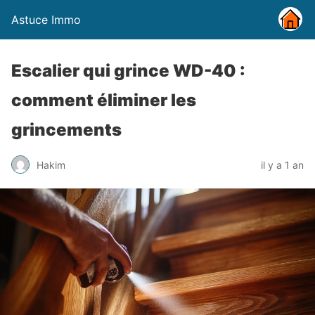
Astuce Immo
Escalier qui grince WD-40 :
comment éliminer les
grincements
Hakim
il y a 1 an