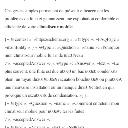
Ces gestes simples permettent de prévenir efficacement les
problèmes de fuite et garantissent une exploitation confortable et
climatiseur mobile
efficiente de votre
.
{« @context »: »https://schema.org », »@type »: »FAQPage »,
»mainEntity »:[{« @type »: »Question », »name »: »Pourquoi
mon climatiseur mobile fuit-il de lu2019eau
? », »acceptedAnswer »:{« @type »: »Answer », »text »: »Le
plus souvent, une fuite est due u00e0 un bac u00e0 condensats
plein, un tuyau du2019u00e9vacuation bouchu00e9 ou pliu00e9,
une mauvaise installation ou un manque du2019entretien qui
provoque un excu00e8s de condensation. »}},
{« @type »: »Question », »name »: »Comment entretenir mon
climatiseur mobile pour u00e9viter les fuites
? », »acceptedAnswer »:
{« @type »: »Answer », »text »: »Nettoyez