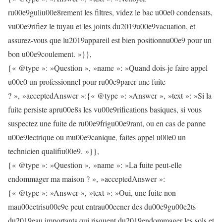
ru00e9guliu00e8rement les filtres, videz le bac u00e0 condensats,
vu00e9rifiez le tuyau et les joints du2019u00e9vacuation, et
assurez-vous que lu2019appareil est bien positionnu00e9 pour un
bon u00e9coulement. »}},
{« @type »: »Question », »name »: »Quand dois-je faire appel
u00e0 un professionnel pour ru00e9parer une fuite
? », »acceptedAnswer »:{« @type »: »Answer », »text »: »Si la
fuite persiste apru00e8s les vu00e9rifications basiques, si vous
suspectez une fuite de ru00e9frigu00e9rant, ou en cas de panne
u00e9lectrique ou mu00e9canique, faites appel u00e0 un
technicien qualifiu00e9. »}},
{« @type »: »Question », »name »: »La fuite peut-elle
endommager ma maison ? », »acceptedAnswer »:
{« @type »: »Answer », »text »: »Oui, une fuite non
mau00eetrisu00e9e peut entrau00eener des du00e9gu00e2ts
du2019eau importants qui risquent du2019endommager les sols et